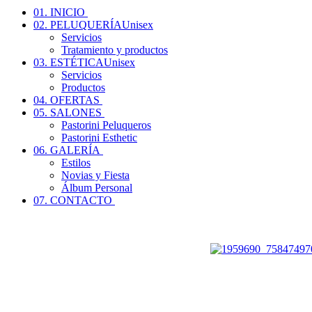
01. INICIO
02. PELUQUERÍA
Unisex
Servicios
Tratamiento y productos
03. ESTÉTICA
Unisex
Servicios
Productos
04. OFERTAS
05. SALONES
Pastorini Peluqueros
Pastorini Esthetic
06. GALERÍA
Estilos
Novias y Fiesta
Álbum Personal
07. CONTACTO